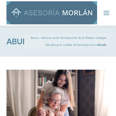
Inicio
»
Ahorra en tu declaración de la Renta: ventajas
ABUELA
fiscales por cuidar de tus mayores
»
Abuela