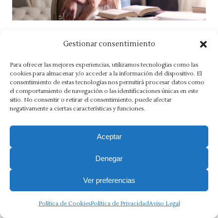
Gestionar consentimiento
Aviso Legal
·
Política de Privacidad
·
Política de Cookies
·
Para ofrecer las mejores experiencias, utilizamos tecnologías como las
cookies para almacenar y/o acceder a la información del dispositivo. El
Canal Ético
consentimiento de estas tecnologías nos permitirá procesar datos como
el comportamiento de navegación o las identificaciones únicas en este
Copyright 2025 Ⓒ Asesoria Morlán. Todos los derechos
sitio. No consentir o retirar el consentimiento, puede afectar
reservados.
negativamente a ciertas características y funciones.
Aceptar
Denegar
Ver preferencias
Política de Cookies
Política de Privacidad
Aviso Legal