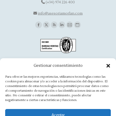
(+34) 974 226 400
info@asesoriamorlan.com
Find us on:
Facebook
X
Rss
Linkedin
Mail
Website
page
page
page
page
page
page
opens
opens
opens
opens
opens
opens
in
in
in
in
in
in
new
new
new
new
new
new
window
window
window
window
window
window
Oficina Aínsa
Gestionar consentimiento
Avd. Aragón, 8 - 22330 Ainsa
Para ofrecer las mejores experiencias, utilizamos tecnologías como las
cookies para almacenar y/o acceder a la información del dispositivo. El
(+34) 974 500 949
consentimiento de estas tecnologías nos permitirá procesar datos como
el comportamiento de navegación o las identificaciones únicas en este
ainsa@asesoriamorlan.com
sitio. No consentir o retirar el consentimiento, puede afectar
negativamente a ciertas características y funciones.
Find us on:
Facebook
X
Rss
Linkedin
Mail
Website
page
page
page
page
page
page
Aceptar