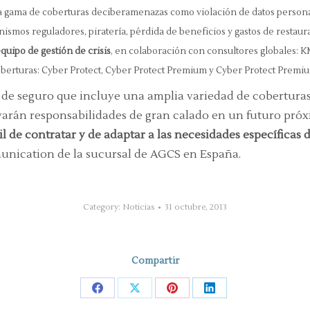
a gama de coberturas deciberamenazas como violación de datos persona
anismos reguladores, piratería, pérdida de beneficios y gastos de restau
quipo de gestión de crisis
, en colaboración con consultores globales:
oberturas: Cyber Protect, Cyber Protect Premium y Cyber Protect Premiu
de seguro que incluye una amplia variedad de coberturas
ivarán responsabilidades de gran calado en un futuro próx
il de
contratar y de adaptar a las necesidades específicas
ication de la sucursal de AGCS en España.
Category:
Noticias
31 octubre, 2013
Compartir
Share
Share
Share
Share