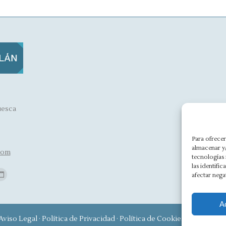
uesca
A
Para ofrecer
almacenar y/
com
tecnologías
las identifi
Find us on:
afectar nega
Website
e
page
A
ns
opens
Aviso Legal
·
Política de Privacidad
·
Política de Cookies
·
Canal Étic
in