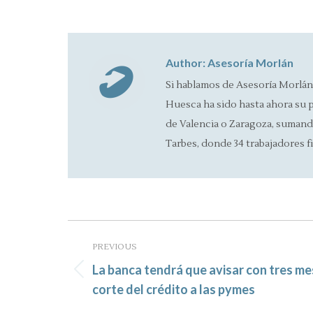
Author:
Asesoría Morlán
Si hablamos de Asesoría Morlán
Huesca ha sido hasta ahora su p
de Valencia o Zaragoza, sumando 
Tarbes, donde 34 trabajadores fi
Post
navigation
PREVIOUS
La banca tendrá que avisar con tres me
Previous
corte del crédito a las pymes
post: