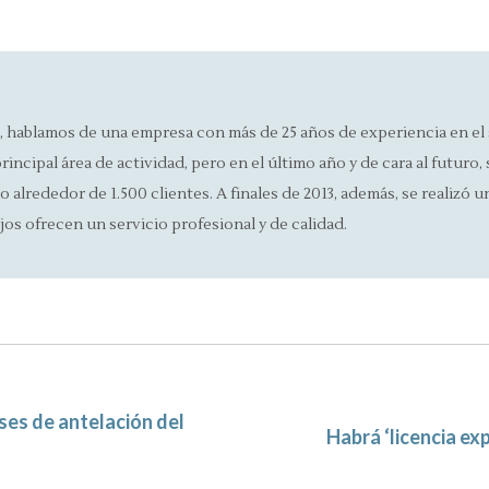
on
on
on
on
Facebook
X
Pinterest
LinkedIn
, hablamos de una empresa con más de 25 años de experiencia en el 
rincipal área de actividad, pero en el último año y de cara al futur
alrededor de 1.500 clientes. A finales de 2013, además, se realizó u
jos ofrecen un servicio profesional y de calidad.
ses de antelación del
Next
Habrá ‘licencia ex
post: