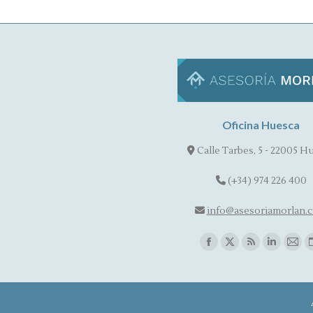
Oficina Huesca
Calle Tarbes, 5 - 22005 H
(+34) 974 226 400
info@asesoriamorlan.
Find us on:
Facebook
X
Rss
Linkedin
Mail
page
page
page
page
pag
opens
opens
opens
opens
ope
in
in
in
in
in