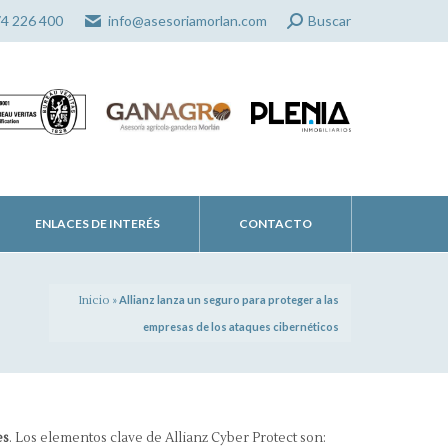
Search:
74 226 400
info@asesoriamorlan.com
Buscar
ENLACES DE INTERÉS
CONTACTO
Inicio
»
Allianz lanza un seguro para proteger a las
empresas de los ataques cibernéticos
es
. Los elementos clave de Allianz Cyber Protect son: