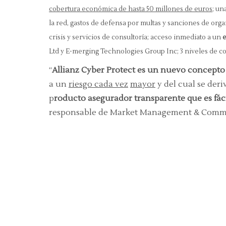
cobertura económica de hasta 50 millones de euros
; un
la red, gastos de defensa por multas y sanciones de org
crisis y servicios de consultoría; acceso inmediato a un
e
Ltd y E-merging Technologies Group Inc; 3 niveles de c
“
Allianz Cyber Protect es un nuevo concepto
a un
riesgo cada vez
mayor
y del cual se der
p
roducto asegurador transparente que es fác
responsable de Market Management & Commun