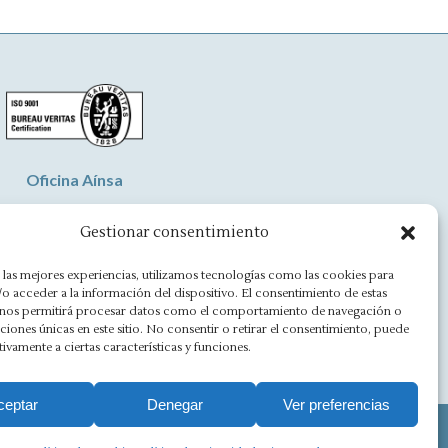
Oficina Aínsa
vd. Aragón, 8 - 22330 Ainsa
Gestionar consentimiento
(+34) 974 500 949
 las mejores experiencias, utilizamos tecnologías como las cookies para
o acceder a la información del dispositivo. El consentimiento de estas
ainsa@asesoriamorlan.com
 nos permitirá procesar datos como el comportamiento de navegación o
caciones únicas en este sitio. No consentir o retirar el consentimiento, puede
tivamente a ciertas características y funciones.
Facebook
X
Rss
Linkedin
Mail
Website
page
page
page
page
page
page
ceptar
Denegar
Ver preferencias
opens
opens
opens
opens
opens
opens
o
in
in
in
in
in
in