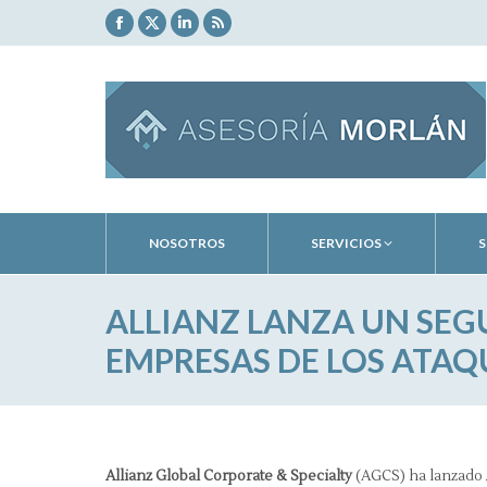
Facebook
X
Linkedin
Rss
page
page
page
page
opens
opens
opens
opens
in
in
in
in
new
new
new
new
window
window
window
window
NOSOTROS
SERVICIOS
S
ALLIANZ LANZA UN SEG
EMPRESAS DE LOS ATAQ
Allianz Global Corporate & Specialty
(AGCS) ha lanzado