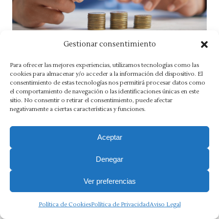
Gestionar consentimiento
Para ofrecer las mejores experiencias, utilizamos tecnologías como las
cookies para almacenar y/o acceder a la información del dispositivo. El
consentimiento de estas tecnologías nos permitirá procesar datos como
Aviso Legal
·
Política de Privacidad
·
Política de Cookies
·
el comportamiento de navegación o las identificaciones únicas en este
sitio. No consentir o retirar el consentimiento, puede afectar
Canal Ético
negativamente a ciertas características y funciones.
Copyright 2025 Ⓒ Asesoria Morlán. Todos los derechos
reservados.
Aceptar
Denegar
Ver preferencias
Política de Cookies
Política de Privacidad
Aviso Legal