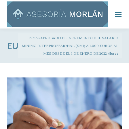
Inicio
»
APROBADO EL INCREMENTO DEL SALARIO
EUROS
MÍNIMO INTERPROFESIONAL (SMI) A 1.000 EUROS AL
MES DESDE EL 1 DE ENERO DE 2022
»
Euros