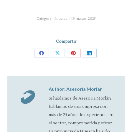
Category:
Noticias
19 marzo, 2025
Compartir
Share
Share
Share
Share
on
on
on
on
Facebook
X
Pinterest
LinkedIn
Author:
Asesoría Morlán
Si hablamos de Asesoría Morlán,
hablamos de una empresa con
más de 25 años de experiencia en
el sector, comprometida y eficaz.
La provincia de Huesca ha sido