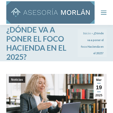
¿DÓNDE VA A
Inicio
»
¿Dónde
PONER EL FOCO
va a poner el
HACIENDA EN EL
foco Hacienda en
el 2025?
2025?
Noticias
Mar
19
2025