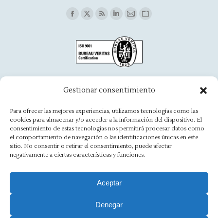
Find us on:
Facebook
X
Rss
Linkedin
Mail
Website
page
page
page
page
page
page
opens
opens
opens
opens
opens
opens
in
in
in
in
in
in
new
new
new
new
new
new
window
window
window
window
window
window
Oficina Aínsa
Gestionar consentimiento
Avd. Aragón, 8 - 22330 Ainsa
Para ofrecer las mejores experiencias, utilizamos tecnologías como las
cookies para almacenar y/o acceder a la información del dispositivo. El
(+34) 974 500 949
consentimiento de estas tecnologías nos permitirá procesar datos como
el comportamiento de navegación o las identificaciones únicas en este
ainsa@asesoriamorlan.com
sitio. No consentir o retirar el consentimiento, puede afectar
negativamente a ciertas características y funciones.
Find us on:
Facebook
X
Rss
Linkedin
Mail
Website
page
page
page
page
page
page
Aceptar
opens
opens
opens
opens
opens
opens
Denegar
Aviso Legal
·
Política de Privacidad
·
Política de Cookies
·
in
in
in
in
in
in