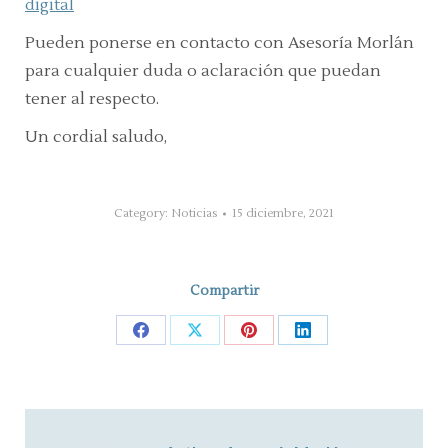
digital
Pueden ponerse en contacto con Asesoría Morlán
para cualquier duda o aclaración que puedan
tener al respecto.
Un cordial saludo,
Category:
Noticias
15 diciembre, 2021
Compartir
Share
Share
Share
Share
on
on
on
on
Facebook
X
Pinterest
LinkedIn