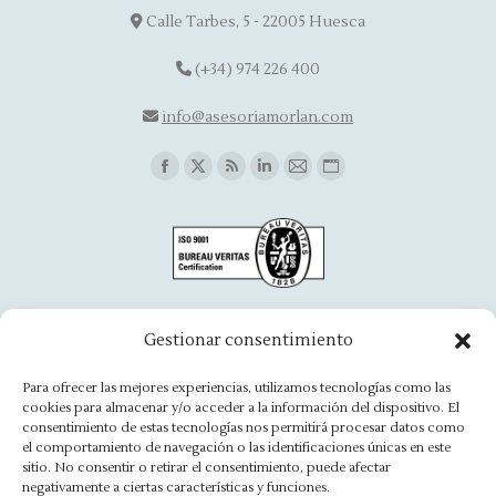
Calle Tarbes, 5 - 22005 Huesca
(+34) 974 226 400
info@asesoriamorlan.com
Find us on:
Facebook
X
Rss
Linkedin
Mail
Website
page
page
page
page
page
page
opens
opens
opens
opens
opens
opens
in
in
in
in
in
in
new
new
new
new
new
new
window
window
window
window
window
window
Oficina Aínsa
Gestionar consentimiento
Avd. Aragón, 8 - 22330 Ainsa
Para ofrecer las mejores experiencias, utilizamos tecnologías como las
cookies para almacenar y/o acceder a la información del dispositivo. El
(+34) 974 500 949
consentimiento de estas tecnologías nos permitirá procesar datos como
el comportamiento de navegación o las identificaciones únicas en este
ainsa@asesoriamorlan.com
sitio. No consentir o retirar el consentimiento, puede afectar
negativamente a ciertas características y funciones.