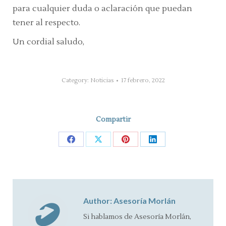
para cualquier duda o aclaración que puedan
tener al respecto.
Un cordial saludo,
Category:
Noticias
17 febrero, 2022
Compartir
Share
Share
Share
Share
on
on
on
on
Facebook
X
Pinterest
LinkedIn
Author:
Asesoría Morlán
Si hablamos de Asesoría Morlán,