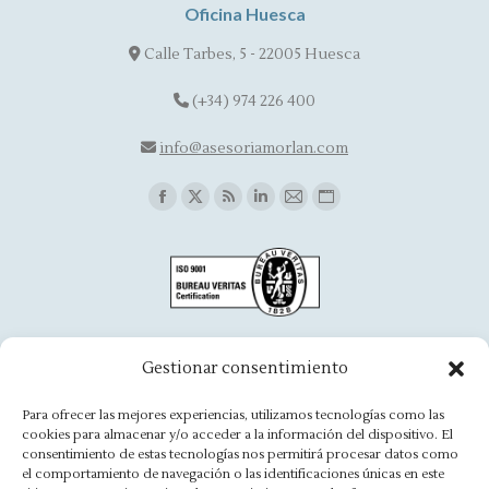
Oficina Huesca
Calle Tarbes, 5 - 22005 Huesca
(+34) 974 226 400
info@asesoriamorlan.com
Find us on:
Facebook
X
Rss
Linkedin
Mail
Website
page
page
page
page
page
page
opens
opens
opens
opens
opens
opens
in
in
in
in
in
in
new
new
new
new
new
new
window
window
window
window
window
window
Oficina Aínsa
Gestionar consentimiento
Avd. Aragón, 8 - 22330 Ainsa
Para ofrecer las mejores experiencias, utilizamos tecnologías como las
cookies para almacenar y/o acceder a la información del dispositivo. El
(+34) 974 500 949
consentimiento de estas tecnologías nos permitirá procesar datos como
el comportamiento de navegación o las identificaciones únicas en este
ainsa@asesoriamorlan.com