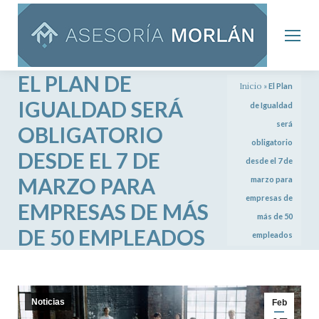
EL PLAN DE
Inicio
»
El Plan
IGUALDAD SERÁ
de Igualdad
será
OBLIGATORIO
obligatorio
DESDE EL 7 DE
desde el 7 de
MARZO PARA
marzo para
empresas de
EMPRESAS DE MÁS
más de 50
DE 50 EMPLEADOS
empleados
Noticias
Feb