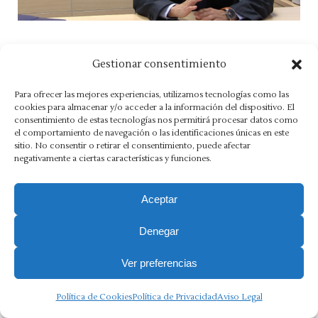
Gestionar consentimiento
Aviso Legal
·
Política de Privacidad
·
Política de Cookies
·
Para ofrecer las mejores experiencias, utilizamos tecnologías como las
Canal Ético
cookies para almacenar y/o acceder a la información del dispositivo. El
consentimiento de estas tecnologías nos permitirá procesar datos como
Copyright 2025 Ⓒ Asesoria Morlán. Todos los derechos
el comportamiento de navegación o las identificaciones únicas en este
sitio. No consentir o retirar el consentimiento, puede afectar
reservados.
negativamente a ciertas características y funciones.
Aceptar
Denegar
Ver preferencias
Política de Cookies
Política de Privacidad
Aviso Legal