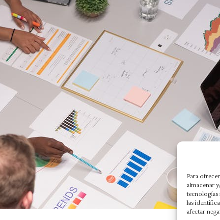
Para ofrecer
almacenar y/
tecnologías
las identifi
afectar nega