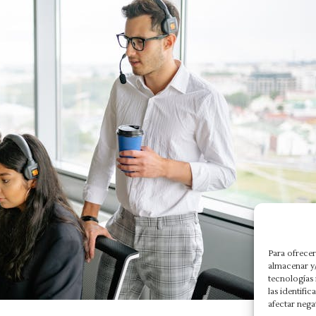
Para ofrecer
almacenar y/
tecnologías
las identifi
afectar nega