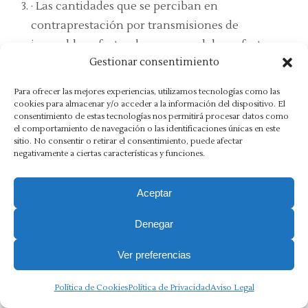
· Las cantidades que se perciban en
contraprestación por transmisiones de
inmuebles, efectuadas o que se deban efectuar
Gestionar consentimiento
(por ejemplo cuando se efectúan operaciones
de venta sobre plano), que constituyan entregas
Para ofrecer las mejores experiencias, utilizamos tecnologías como las
sujetas en el IVA.
cookies para almacenar y/o acceder a la información del dispositivo. El
consentimiento de estas tecnologías nos permitirá procesar datos como
· Las agencias de viajes consignarán
el comportamiento de navegación o las identificaciones únicas en este
separadamente diversas operaciones que
sitio. No consentir o retirar el consentimiento, puede afectar
negativamente a ciertas características y funciones.
cumplan con los requisitos a que se refiere
la disposición adicional cuarta del Reglamento
Aceptar
por el que se regulan las obligaciones de
facturación, aprobado por el Real Decreto
Denegar
1619/2012, de 30 de noviembre: aquellas
Ver preferencias
prestaciones de servicios en cuya contratación
intervengan como mediadoras en nombre y por
Política de Cookies
Política de Privacidad
Aviso Legal
cuenta ajena, y los servicios de mediación en