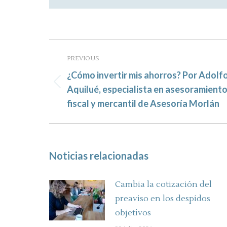
Post
navigation
PREVIOUS
¿Cómo invertir mis ahorros? Por Adolf
Previous
Aquilué, especialista en asesoramient
post:
fiscal y mercantil de Asesoría Morlán
Noticias relacionadas
Cambia la cotización del
preaviso en los despidos
objetivos