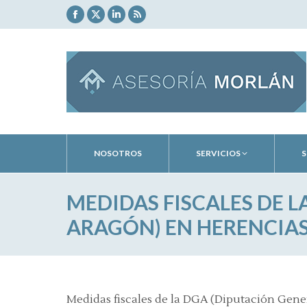
Facebook
X
Linkedin
Rss
page
page
page
page
opens
opens
opens
opens
in
in
in
in
new
new
new
new
window
window
window
window
NOSOTROS
SERVICIOS
S
MEDIDAS FISCALES DE L
ARAGÓN) EN HERENCIAS
Medidas fiscales de la DGA (Diputación Gene