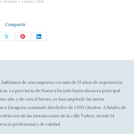
y:
Noticias
1 marzo, 2016
Compartir
re
Share
Share
Share
on
on
on
ebook
X
Pinterest
LinkedIn
, hablamos de una empresa con más de 25 años de experiencia
icaz. La provincia de Huesca ha sido hasta ahora su principal
timo año y de cara al futuro, se han ampliado las metas
 o Zaragoza, sumando alrededor de 1.500 clientes. A finales de
odelación de las instalaciones de la calle Tarbes, donde 34
rvicio profesional y de calidad.