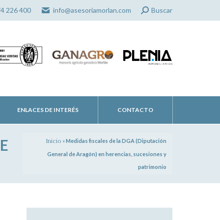
Search:
74 226 400
info@asesoriamorlan.com
Buscar
ENLACES DE INTERÉS
CONTACTO
DE
Inicio
»
Medidas fiscales de la DGA (Diputación
General de Aragón) en herencias, sucesiones y
patrimonio