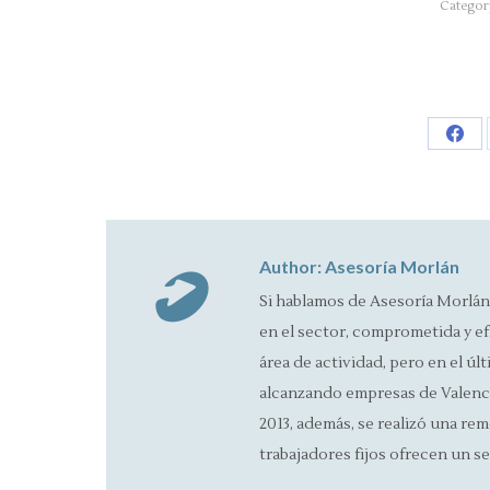
Categor
Sha
on
Fac
Author:
Asesoría Morlán
Si hablamos de Asesoría Morlán
en el sector, comprometida y ef
área de actividad, pero en el úl
alcanzando empresas de Valencia
2013, además, se realizó una rem
trabajadores fijos ofrecen un se