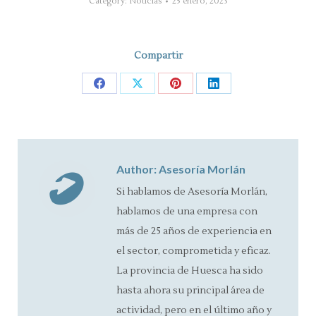
Category:
Noticias
25 enero, 2023
Compartir
Share
Share
Share
Share
on
on
on
on
Facebook
X
Pinterest
LinkedIn
Author:
Asesoría Morlán
Si hablamos de Asesoría Morlán,
hablamos de una empresa con
más de 25 años de experiencia en
el sector, comprometida y eficaz.
La provincia de Huesca ha sido
hasta ahora su principal área de
actividad, pero en el último año y