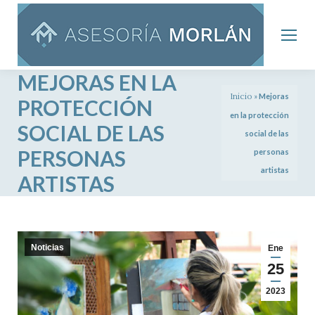
MEJORAS EN LA
Inicio
»
Mejoras
PROTECCIÓN
en la protección
SOCIAL DE LAS
social de las
PERSONAS
personas
artistas
ARTISTAS
Noticias
Ene
25
2023