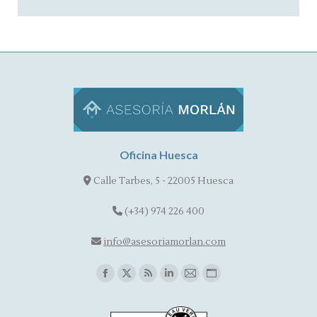
Oficina Huesca
Calle Tarbes, 5 - 22005 Huesca
(+34) 974 226 400
info@asesoriamorlan.com
Find us on:
Facebook
X
Rss
Linkedin
Mail
Website
page
page
page
page
page
page