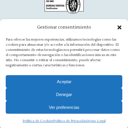
opens
opens
opens
opens
opens
opens
in
in
in
in
in
in
new
new
new
new
new
new
window
window
window
window
window
window
Oficina Aínsa
Gestionar consentimiento
Avd. Aragón, 8 - 22330 Ainsa
Para ofrecer las mejores experiencias, utilizamos tecnologías como las
cookies para almacenar y/o acceder a la información del dispositivo. El
(+34) 974 500 949
consentimiento de estas tecnologías nos permitirá procesar datos como
el comportamiento de navegación o las identificaciones únicas en este
ainsa@asesoriamorlan.com
sitio. No consentir o retirar el consentimiento, puede afectar
negativamente a ciertas características y funciones.
Find us on:
Facebook
X
Rss
Linkedin
Mail
Website
page
page
page
page
page
page
Aceptar
opens
opens
opens
opens
opens
opens
Denegar
Aviso Legal
·
Política de Privacidad
·
Política de Cookies
·
in
in
in
in
in
in
new
new
new
new
new
new
Canal Ético
Ver preferencias
window
window
window
window
window
window
Copyright 2025 Ⓒ Asesoria Morlán. Todos los derechos
reservados.
Política de Cookies
Política de Privacidad
Aviso Legal