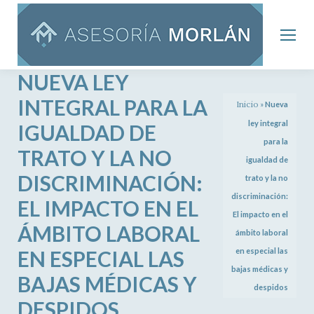
NUEVA LEY
INTEGRAL PARA LA
Inicio
»
Nueva
ley integral
IGUALDAD DE
para la
TRATO Y LA NO
igualdad de
DISCRIMINACIÓN:
trato y la no
discriminación:
EL IMPACTO EN EL
El impacto en el
ÁMBITO LABORAL
ámbito laboral
EN ESPECIAL LAS
en especial las
bajas médicas y
BAJAS MÉDICAS Y
despidos
DESPIDOS