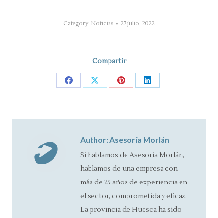
Category:
Noticias
27 julio, 2022
Compartir
Share
Share
Share
Share
on
on
on
on
Facebook
X
Pinterest
LinkedIn
Author:
Asesoría Morlán
Si hablamos de Asesoría Morlán,
hablamos de una empresa con
más de 25 años de experiencia en
el sector, comprometida y eficaz.
La provincia de Huesca ha sido