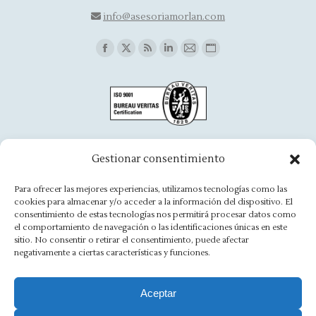
info@asesoriamorlan.com
Find us on:
Facebook
X
Rss
Linkedin
Mail
Website
page
page
page
page
page
page
opens
opens
opens
opens
opens
opens
in
in
in
in
in
in
new
new
new
new
new
new
window
window
window
window
window
window
Oficina Aínsa
Gestionar consentimiento
Avd. Aragón, 8 - 22330 Ainsa
Para ofrecer las mejores experiencias, utilizamos tecnologías como las
cookies para almacenar y/o acceder a la información del dispositivo. El
(+34) 974 500 949
consentimiento de estas tecnologías nos permitirá procesar datos como
el comportamiento de navegación o las identificaciones únicas en este
ainsa@asesoriamorlan.com
sitio. No consentir o retirar el consentimiento, puede afectar
negativamente a ciertas características y funciones.
Find us on:
Facebook
X
Rss
Linkedin
Mail
Website
Aceptar
page
page
page
page
page
page
opens
opens
opens
opens
opens
opens