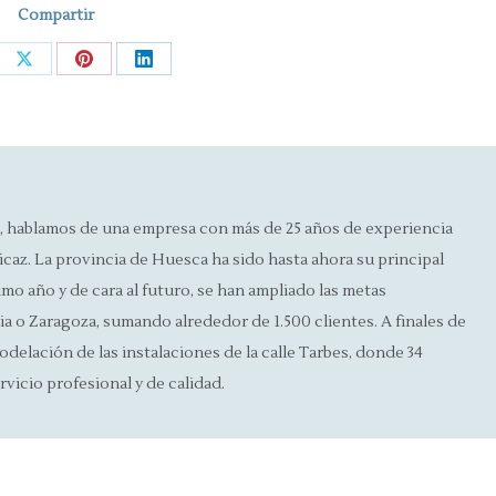
Compartir
re
Share
Share
Share
on
on
on
ebook
X
Pinterest
LinkedIn
, hablamos de una empresa con más de 25 años de experiencia
icaz. La provincia de Huesca ha sido hasta ahora su principal
timo año y de cara al futuro, se han ampliado las metas
 o Zaragoza, sumando alrededor de 1.500 clientes. A finales de
odelación de las instalaciones de la calle Tarbes, donde 34
rvicio profesional y de calidad.