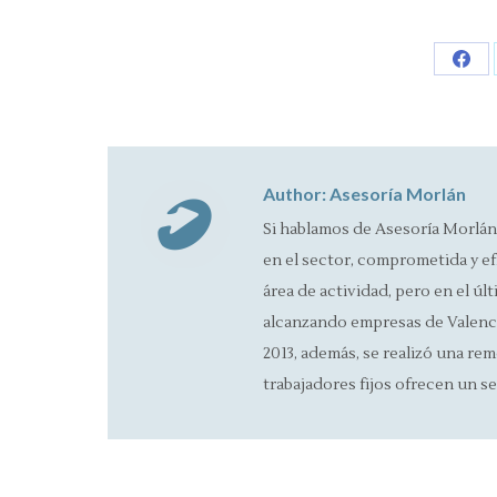
Sha
on
Fac
Author:
Asesoría Morlán
Si hablamos de Asesoría Morlán
en el sector, comprometida y ef
área de actividad, pero en el úl
alcanzando empresas de Valencia
2013, además, se realizó una rem
trabajadores fijos ofrecen un se