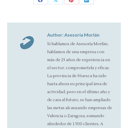
Share
Share
Share
Share
on
on
on
on
Facebook
X
Pinterest
LinkedIn
Author:
Asesoría Morlán
Si hablamos de Asesoría Morlán,
hablamos de una empresa con
más de 25 años de experiencia en
el sector, comprometida y eficaz.
La provincia de Huesca ha sido
hasta ahora su principal área de
actividad, pero en el último año y
de cara al futuro, se han ampliado
las metas alcanzando empresas de
Valencia o Zaragoza, sumando
alrededor de 1.500 clientes. A