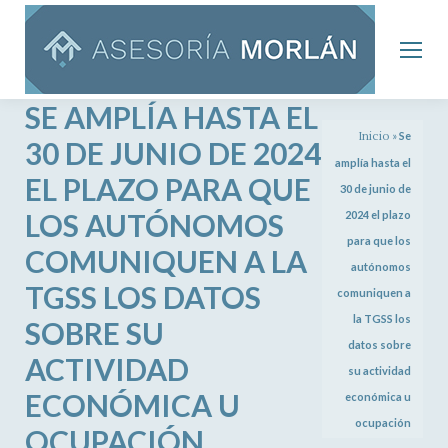
SE AMPLÍA HASTA EL
Inicio
»
Se
30 DE JUNIO DE 2024
amplía hasta el
EL PLAZO PARA QUE
30 de junio de
LOS AUTÓNOMOS
2024 el plazo
para que los
COMUNIQUEN A LA
autónomos
TGSS LOS DATOS
comuniquen a
la TGSS los
SOBRE SU
datos sobre
ACTIVIDAD
su actividad
ECONÓMICA U
económica u
ocupación
OCUPACIÓN