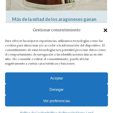
Más de la mitad de los aragoneses ganan
menos de 30.000 euros al año
Gestionar consentimiento
Noticias
By
Asesoría Morlán
10 julio, 2018
Para ofrecer las mejores experiencias, utilizamos tecnologías como las
Con unos datos similares a la media
cookies para almacenar y/o acceder a la información del dispositivo. El
consentimiento de estas tecnologías nos permitirá procesar datos como
española, en Aragón cobran 30.000 euros o
el comportamiento de navegación o las identificaciones únicas en este
menos más del 60% de la…
sitio. No consentir o retirar el consentimiento, puede afectar
negativamente a ciertas características y funciones.
Aceptar
Denegar
Aviso Legal
·
Política de Privacidad
·
Política de Cookies
·
Canal Ético
Ver preferencias
Copyright 2025 Ⓒ Asesoria Morlán. Todos los derechos
Política de Cookies
Política de Privacidad
Aviso Legal