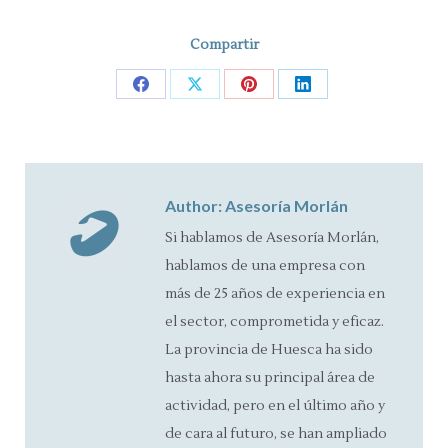
Compartir
Share
Share
Share
Share
on
on
on
on
Facebook
X
Pinterest
LinkedIn
Author:
Asesoría Morlán
Si hablamos de Asesoría Morlán,
hablamos de una empresa con
más de 25 años de experiencia en
el sector, comprometida y eficaz.
La provincia de Huesca ha sido
hasta ahora su principal área de
actividad, pero en el último año y
de cara al futuro, se han ampliado