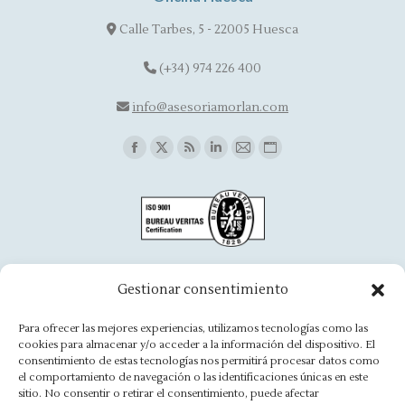
Calle Tarbes, 5 - 22005 Huesca
(+34) 974 226 400
info@asesoriamorlan.com
Find us on:
Facebook
X
Rss
Linkedin
Mail
Website
page
page
page
page
page
page
opens
opens
opens
opens
opens
opens
in
in
in
in
in
in
new
new
new
new
new
new
window
window
window
window
window
window
Oficina Aínsa
Gestionar consentimiento
Avd. Aragón, 8 - 22330 Ainsa
Para ofrecer las mejores experiencias, utilizamos tecnologías como las
cookies para almacenar y/o acceder a la información del dispositivo. El
(+34) 974 500 949
consentimiento de estas tecnologías nos permitirá procesar datos como
el comportamiento de navegación o las identificaciones únicas en este
ainsa@asesoriamorlan.com
sitio. No consentir o retirar el consentimiento, puede afectar