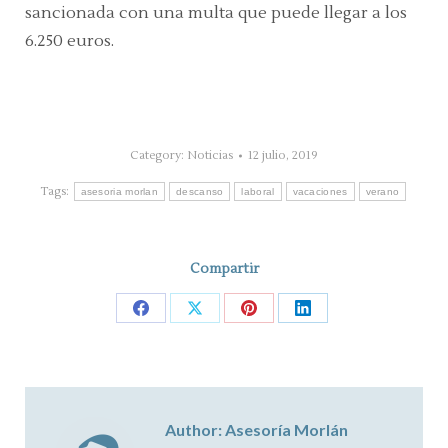
sancionada con una multa que puede llegar a los
6.250 euros.
Category:
Noticias
12 julio, 2019
Tags:
asesoria morlan
descanso
laboral
vacaciones
verano
Compartir
Share
Share
Share
Share
on
on
on
on
Facebook
X
Pinterest
LinkedIn
Author:
Asesoría Morlán