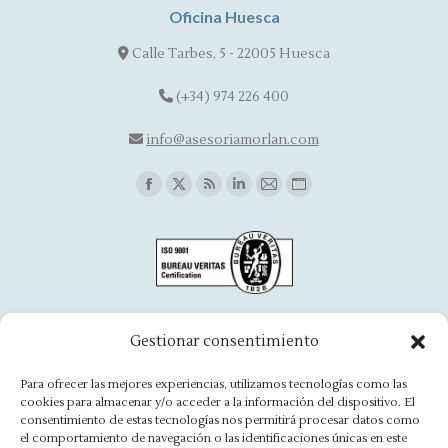
Oficina Huesca
Calle Tarbes, 5 - 22005 Huesca
(+34) 974 226 400
info@asesoriamorlan.com
Find us on:
Facebook
X
Rss
Linkedin
Mail
Website
page
page
page
page
page
page
opens
opens
opens
opens
opens
opens
in
in
in
in
in
in
new
new
new
new
new
new
window
window
window
window
window
window
Oficina Aínsa
Gestionar consentimiento
Avd. Aragón, 8 - 22330 Ainsa
Para ofrecer las mejores experiencias, utilizamos tecnologías como las
cookies para almacenar y/o acceder a la información del dispositivo. El
(+34) 974 500 949
consentimiento de estas tecnologías nos permitirá procesar datos como
el comportamiento de navegación o las identificaciones únicas en este