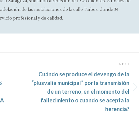
 o Zaragoza, sumando alrededor de 1.500 clientes. A finales de
odelación de las instalaciones de la calle Tarbes, donde 34
rvicio profesional y de calidad.
NEXT
Cuándo se produce el devengo de la
S
“plusvalía municipal” por la transmisión
Next
de un terreno, en el momento del
post:
DA
fallecimiento o cuando se acepta la
herencia?