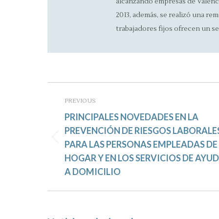
alcanzando empresas de Valencia
2013, además, se realizó una rem
trabajadores fijos ofrecen un se
Post
navigation
PREVIOUS
PRINCIPALES NOVEDADES EN LA
PREVENCIÓN DE RIESGOS LABORALE
Previous
PARA LAS PERSONAS EMPLEADAS DE
post:
HOGAR Y EN LOS SERVICIOS DE AYU
A DOMICILIO