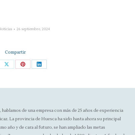
oticias
26 septiembre, 2024
Compartir
re
Share
Share
Share
on
on
on
ebook
X
Pinterest
LinkedIn
, hablamos de una empresa con más de 25 años de experiencia
icaz. La provincia de Huesca ha sido hasta ahora su principal
timo año y de cara al futuro, se han ampliado las metas