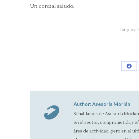
Un cordial saludo,
Category:
N
Sha
on
Fac
Author:
Asesoría Morlán
Si hablamos de Asesoría Morlán
en el sector, comprometida y ef
área de actividad, pero en el úl