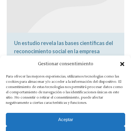
Un estudio revela las bases científicas del
reconocimiento social en la empresa
Noticias
By
Asesoría Morlán
4 febrero, 2014
Gestionar consentimiento
Que el reconocimiento social como
Para ofrecer las mejores experiencias, utilizamos tecnologías como las
recompensación funciona, es evidente. Nos
cookies para almacenar y/o acceder a la información del dispositivo. El
consentimiento de estas tecnologías nos permitirá procesar datos como
hemos venido haciendo eco de las decenas
el comportamiento de navegación o las identificaciones únicas en este
de estudios y…
sitio. No consentir o retirar el consentimiento, puede afectar
negativamente a ciertas características y funciones.
Aceptar