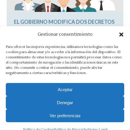
EL GOBIERNO MODIFICA DOS DECRETOS
PARA LA EXPORTACIÓN EN LAS PYMES
Gestionar consentimiento
Noticias
By
Asesoría Morlán
4 junio, 2015
Para ofrecer las mejores experiencias, utilizamos tecnologías como las
Solo el 20 % de las empresas españolas
cookies para almacenar y/o acceder a la información del dispositivo. El
consentimiento de estas tecnologías nos permitirá procesar datos como
exporta sus productos y servicios La
el comportamiento de navegación o las identificaciones únicas en este
exportación del producto al extranjero…
sitio. No consentir o retirar el consentimiento, puede afectar
negativamente a ciertas características y funciones.
Aceptar
Denegar
Aviso Legal
·
Política de Privacidad
·
Política de Cookies
·
Canal Ético
Ver preferencias
Copyright 2025 Ⓒ Asesoria Morlán. Todos los derechos
Política de Cookies
Política de Privacidad
Aviso Legal