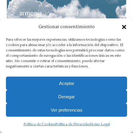
Gestionar consentimiento
¡Feliz 2016!
Para ofrecer las mejores experiencias, utilizamos tecnologías como las
Noticias
By
Asesoría Morlán
10 diciembre, 2015
cookies para almacenar y/o acceder a la información del dispositivo. El
consentimiento de estas tecnologías nos permitirá procesar datos como
Nuestro deseo… que se cumplan los tuyos
el comportamiento de navegación o las identificaciones únicas en este
sitio. No consentir o retirar el consentimiento, puede afectar
negativamente a ciertas características y funciones.
Aceptar
Aviso Legal
·
Política de Privacidad
·
Política de Cookies
·
Denegar
Canal Ético
Copyright 2025 Ⓒ Asesoria Morlán. Todos los derechos
Ver preferencias
reservados.
Política de Cookies
Política de Privacidad
Aviso Legal