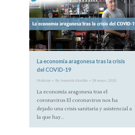
La economía aragonesa tras la crisis
del COVID-19
Noticias
By
Asesoría Morlán
28 mayo, 2020
La economía aragonesa tras el
coronavirus El coronavirus nos ha
dejado una crisis sanitaria y asistencial a
la que hay…