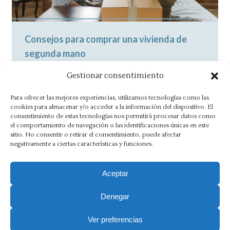
Consejos para comprar una vivienda de
segunda mano
Noticias
By
Asesoría Morlán
15 octubre, 2020
Gestionar consentimiento
Cómo comprar una vivienda de segunda
Para ofrecer las mejores experiencias, utilizamos tecnologías como las
mano Comprar una vivienda de segunda
cookies para almacenar y/o acceder a la información del dispositivo. El
consentimiento de estas tecnologías nos permitirá procesar datos como
mano se ha convertido en una práctica
el comportamiento de navegación o las identificaciones únicas en este
habitual,…
sitio. No consentir o retirar el consentimiento, puede afectar
negativamente a ciertas características y funciones.
Aceptar
Denegar
Aviso Legal
·
Política de Privacidad
·
Política de Cookies
·
Canal Ético
Ver preferencias
Copyright 2025 Ⓒ Asesoria Morlán. Todos los derechos