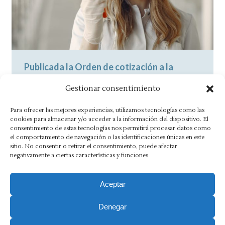
Publicada la Orden de cotización a la
Seguridad Social para el ejercicio 2021
Gestionar consentimiento
Noticias
By
Asesoría Morlán
10 diciembre, 2021
Para ofrecer las mejores experiencias, utilizamos tecnologías como las
La Orden incrementa la base mínima de
cookies para almacenar y/o acceder a la información del dispositivo. El
consentimiento de estas tecnologías nos permitirá procesar datos como
cotización, que se encontraba en 1.050 euros,
el comportamiento de navegación o las identificaciones únicas en este
hasta los 1.125,90 euros al mes…
sitio. No consentir o retirar el consentimiento, puede afectar
negativamente a ciertas características y funciones.
Aceptar
Denegar
Aviso Legal
·
Política de Privacidad
·
Política de Cookies
·
Canal Ético