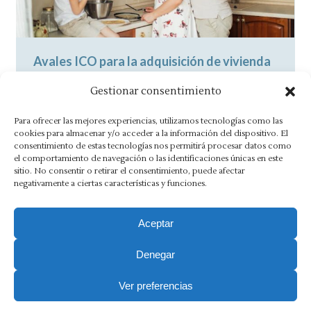
Avales ICO para la adquisición de vivienda
por jóvenes y familias con menores a cargo
Gestionar consentimiento
Noticias
By
Asesoría Morlán
10 abril, 2024
Para ofrecer las mejores experiencias, utilizamos tecnologías como las
Destinados a jóvenes y familias con menores,
cookies para almacenar y/o acceder a la información del dispositivo. El
consentimiento de estas tecnologías nos permitirá procesar datos como
sujetos a un límite de ingresos y de
el comportamiento de navegación o las identificaciones únicas en este
patrimonio, y con un plazo…
sitio. No consentir o retirar el consentimiento, puede afectar
negativamente a ciertas características y funciones.
Aceptar
Denegar
Aviso Legal
·
Política de Privacidad
·
Política de Cookies
·
Canal Ético
Ver preferencias
Copyright 2025 Ⓒ Asesoria Morlán. Todos los derechos