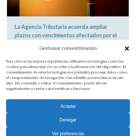
La Agencia Tributaria acuerda ampliar
plazos con vencimientos afectados por el
apagón eléctrico
Gestionar consentimiento
Noticias
By
Asesoría Morlán
30 abril, 2025
Para ofrecer las mejores experiencias, utilizamos tecnologías como las
Ante las incidencias técnicas surgidas por la
cookies para almacenar y/o acceder a la información del dispositivo. El
consentimiento de estas tecnologías nos permitirá procesar datos como
interrupción del suministro eléctrico sufrida
el comportamiento de navegación o las identificaciones únicas en este
el 28 de abril de 2025, la AEAT…
sitio. No consentir o retirar el consentimiento, puede afectar
negativamente a ciertas características y funciones.
Aceptar
Denegar
Aviso Legal
·
Política de Privacidad
·
Política de Cookies
·
Canal Ético
Ver preferencias