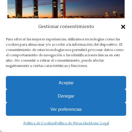
Gestionar consentimiento
Para ofrecer las mejores experiencias, utilizamos tecnologías como las
¿Cómo conseguir una autorización de residencia
cookies para almacenar y/o acceder a la información del dispositivo. El
consentimiento de estas tecnologías nos permitirá procesar datos como
en España?
el comportamiento de navegación o las identificaciones únicas en este
sitio. No consentir o retirar el consentimiento, puede afectar
negativamente a ciertas características y funciones.
Aceptar
Aviso Legal
·
Política de Privacidad
·
Política de Cookies
·
Canal Ético
Denegar
Copyright 2025 Ⓒ Asesoria Morlán. Todos los derechos
Ver preferencias
reservados.
Política de Cookies
Política de Privacidad
Aviso Legal