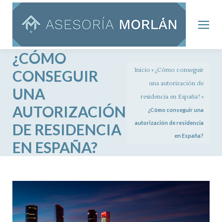
¿CÓMO
Inicio
»
¿Cómo conseguir
CONSEGUIR
una autorización de
UNA
residencia en España?
»
AUTORIZACIÓN
¿Cómo conseguir una
autorización de residencia
DE RESIDENCIA
en España?
EN ESPAÑA?