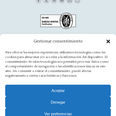
Find us on:
Facebook
X
Rss
Linkedin
Mail
Website
page
page
page
page
page
page
opens
opens
opens
opens
opens
opens
in
in
in
in
in
in
new
new
new
new
new
new
window
window
window
window
window
window
Oficina Aínsa
Gestionar consentimiento
Avd. Aragón, 8 - 22330 Ainsa
Para ofrecer las mejores experiencias, utilizamos tecnologías como las
cookies para almacenar y/o acceder a la información del dispositivo. El
(+34) 974 500 949
consentimiento de estas tecnologías nos permitirá procesar datos como
el comportamiento de navegación o las identificaciones únicas en este
ainsa@asesoriamorlan.com
sitio. No consentir o retirar el consentimiento, puede afectar
negativamente a ciertas características y funciones.
Find us on:
Facebook
X
Rss
Linkedin
Mail
Website
Aceptar
page
page
page
page
page
page
opens
opens
opens
opens
opens
opens
Denegar
Aviso Legal
·
Política de Privacidad
·
Política de Cookies
·
in
in
in
in
in
in
new
new
new
new
new
new
Canal Ético
Ver preferencias