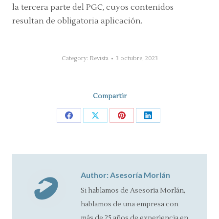
la
tercera parte del PGC,
cuyos contenidos
resultan de obligatoria aplicación.
Category:
Revista
3 octubre, 2023
Compartir
Share
Share
Share
Share
on
on
on
on
Facebook
X
Pinterest
LinkedIn
Author:
Asesoría Morlán
Si hablamos de Asesoría Morlán,
hablamos de una empresa con
más de 25 años de experiencia en