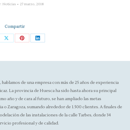
y:
Noticias
27 marzo, 2018
Compartir
re
Share
Share
Share
on
on
on
ebook
X
Pinterest
LinkedIn
, hablamos de una empresa con más de 25 años de experiencia
icaz. La provincia de Huesca ha sido hasta ahora su principal
timo año y de cara al futuro, se han ampliado las metas
 o Zaragoza, sumando alrededor de 1.500 clientes. A finales de
odelación de las instalaciones de la calle Tarbes, donde 34
rvicio profesional y de calidad.