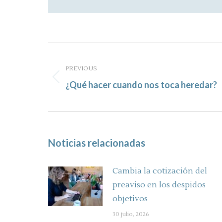
Post
navigation
PREVIOUS
Previous
¿Qué hacer cuando nos toca heredar?
post:
Noticias relacionadas
Cambia la cotización del
preaviso en los despidos
objetivos
30 julio, 2026