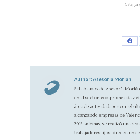
Categor
Sha
on
Fac
Author:
Asesoría Morlán
Si hablamos de Asesoría Morlán
en el sector, comprometida y ef
área de actividad, pero en el úl
alcanzando empresas de Valencia
2013, además, se realizó una rem
trabajadores fijos ofrecen un se