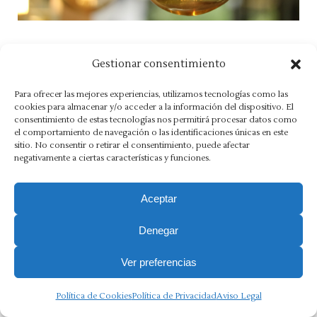
Gestionar consentimiento
Aviso Legal
·
Política de Privacidad
·
Política de Cookies
·
Para ofrecer las mejores experiencias, utilizamos tecnologías como las
Canal Ético
cookies para almacenar y/o acceder a la información del dispositivo. El
consentimiento de estas tecnologías nos permitirá procesar datos como
Copyright 2025 Ⓒ Asesoria Morlán. Todos los derechos
el comportamiento de navegación o las identificaciones únicas en este
sitio. No consentir o retirar el consentimiento, puede afectar
reservados.
negativamente a ciertas características y funciones.
Aceptar
Denegar
Ver preferencias
Política de Cookies
Política de Privacidad
Aviso Legal