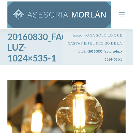
20160830_FACTURA-
Inicio
»
PAGA SOLO LO QUE
GASTAS EN EL RECIBO DE LA
LUZ-
LUZ
»
20160830_factura-luz-
1024×535-1
1024×535-1