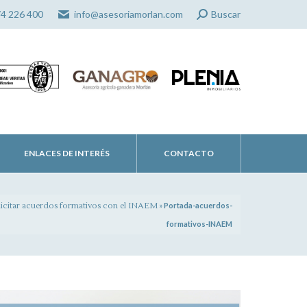
Search:
74 226 400
info@asesoriamorlan.com
Buscar
ENLACES DE INTERÉS
CONTACTO
olicitar acuerdos formativos con el INAEM
»
Portada-acuerdos-
formativos-INAEM