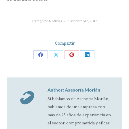
Category:
Noticias
13 septiembre, 2017
Compartir
Share
Share
Share
Share
on
on
on
on
Facebook
X
Pinterest
LinkedIn
Author:
Asesoría Morlán
Si hablamos de Asesoría Morlán,
hablamos de una empresa con
más de 25 años de experiencia en
el sector, comprometida y eficaz.