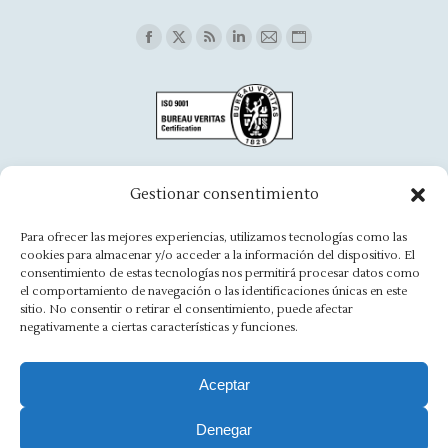
Find us on:
Facebook
X
Rss
Linkedin
Mail
Website
page
page
page
page
page
page
opens
opens
opens
opens
opens
opens
in
in
in
in
in
in
new
new
new
new
new
new
window
window
window
window
window
window
Oficina Aínsa
Gestionar consentimiento
Avd. Aragón, 8 - 22330 Ainsa
Para ofrecer las mejores experiencias, utilizamos tecnologías como las
cookies para almacenar y/o acceder a la información del dispositivo. El
(+34) 974 500 949
consentimiento de estas tecnologías nos permitirá procesar datos como
el comportamiento de navegación o las identificaciones únicas en este
ainsa@asesoriamorlan.com
sitio. No consentir o retirar el consentimiento, puede afectar
negativamente a ciertas características y funciones.
Find us on:
Facebook
X
Rss
Linkedin
Mail
Website
Aceptar
page
page
page
page
page
page
opens
opens
opens
opens
opens
opens
Denegar
Aviso Legal
·
Política de Privacidad
·
Política de Cookies
·
in
in
in
in
in
in