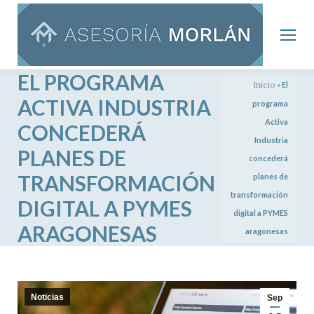
EL PROGRAMA
Inicio
»
El
ACTIVA INDUSTRIA
programa
Activa
CONCEDERÁ
Industria
PLANES DE
concederá
TRANSFORMACIÓN
planes de
transformación
DIGITAL A PYMES
digital a PYMES
ARAGONESAS
aragonesas
Noticias
Sep