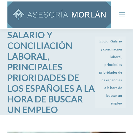
SALARIO Y
Inicio
»
Salario
CONCILIACIÓN
y conciliación
LABORAL,
laboral,
PRINCIPALES
principales
prioridades de
PRIORIDADES DE
los españoles
LOS ESPAÑOLES A LA
a la hora de
HORA DE BUSCAR
buscar un
empleo
UN EMPLEO