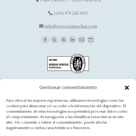
Calle Tarbes, 5 - 22005 Huesca
(+34) 974 226 400
info@asesoriamorlan.com
Find us on:
Facebook
X
Rss
Linkedin
Mail
Website
page
page
page
page
page
page
opens
opens
opens
opens
opens
opens
in
in
in
in
in
in
new
new
new
new
new
new
window
window
window
window
window
window
Oficina Aínsa
Gestionar consentimiento
Avd. Aragón, 8 - 22330 Ainsa
Para ofrecer las mejores experiencias, utilizamos tecnologías como las
cookies para almacenar y/o acceder a la información del dispositivo. El
(+34) 974 500 949
consentimiento de estas tecnologías nos permitirá procesar datos como
el comportamiento de navegación o las identificaciones únicas en este
ainsa@asesoriamorlan.com
sitio. No consentir o retirar el consentimiento, puede afectar
negativamente a ciertas características y funciones.
Find us on: