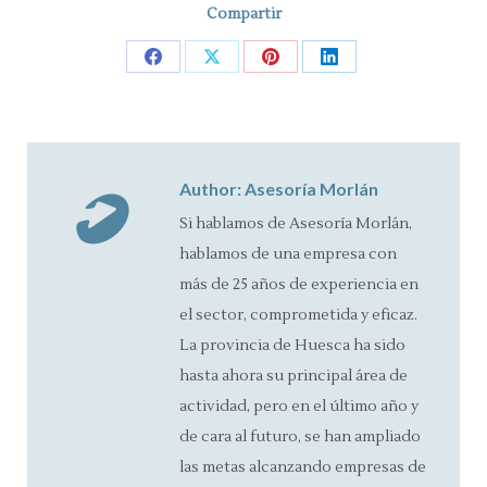
Compartir
Share
Share
Share
Share
on
on
on
on
Facebook
X
Pinterest
LinkedIn
Author:
Asesoría Morlán
Si hablamos de Asesoría Morlán,
hablamos de una empresa con
más de 25 años de experiencia en
el sector, comprometida y eficaz.
La provincia de Huesca ha sido
hasta ahora su principal área de
actividad, pero en el último año y
de cara al futuro, se han ampliado
las metas alcanzando empresas de