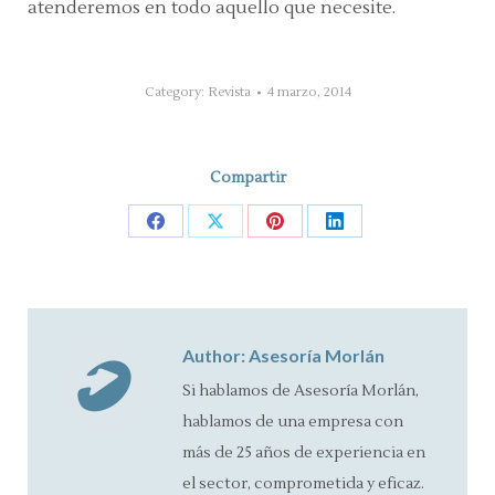
atenderemos en todo aquello que necesite.
Category:
Revista
4 marzo, 2014
Compartir
Share
Share
Share
Share
on
on
on
on
Facebook
X
Pinterest
LinkedIn
Author:
Asesoría Morlán
Si hablamos de Asesoría Morlán,
hablamos de una empresa con
más de 25 años de experiencia en
el sector, comprometida y eficaz.