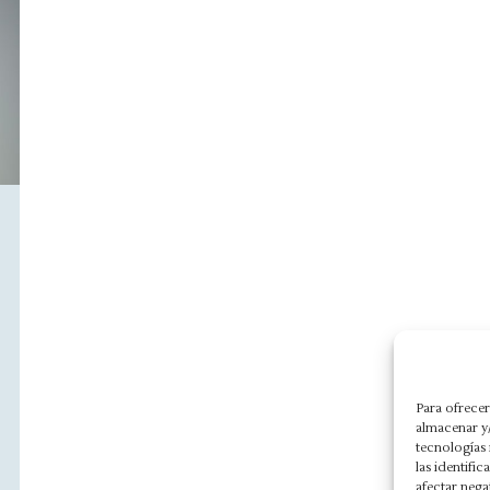
Para ofrecer
almacenar y/
tecnologías
las identifi
afectar nega