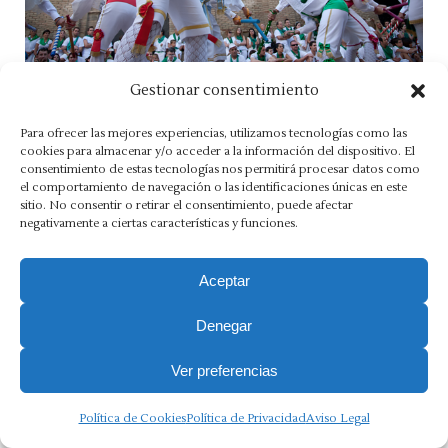
Gestionar consentimiento
Los danzantes de Huesca
Para ofrecer las mejores experiencias, utilizamos tecnologías como las
cookies para almacenar y/o acceder a la información del dispositivo. El
consentimiento de estas tecnologías nos permitirá procesar datos como
el comportamiento de navegación o las identificaciones únicas en este
sitio. No consentir o retirar el consentimiento, puede afectar
Aviso Legal
·
Política de Privacidad
·
Política de Cookies
·
negativamente a ciertas características y funciones.
Canal Ético
Copyright 2025 Ⓒ Asesoria Morlán. Todos los derechos
Aceptar
reservados.
Denegar
Ver preferencias
Política de Cookies
Política de Privacidad
Aviso Legal