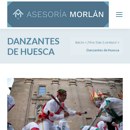
DANZANTES
Inicio
»
¡Viva San Lorenzo!
»
DE HUESCA
Danzantes de Huesca