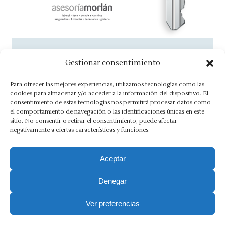
La llave de la tranquilidad
Gestionar consentimiento
Noticias
By
Asesoria Morlán
30 junio, 2014
Para ofrecer las mejores experiencias, utilizamos tecnologías como las
En Asesoría Morlán podemos ayudarte para
cookies para almacenar y/o acceder a la información del dispositivo. El
consentimiento de estas tecnologías nos permitirá procesar datos como
que solo tengas que preocuparte de tu
el comportamiento de navegación o las identificaciones únicas en este
trabajo.
sitio. No consentir o retirar el consentimiento, puede afectar
negativamente a ciertas características y funciones.
Aceptar
Denegar
Aviso Legal
·
Política de Privacidad
·
Política de Cookies
·
Canal Ético
Ver preferencias
Copyright 2025 Ⓒ Asesoria Morlán. Todos los derechos