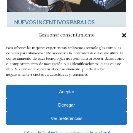
NUEVOS INCENTIVOS PARA LOS
TRABAJADORES AUTÓNOMOS
Gestionar consentimiento
Noticias
By
Asesoría Morlán
8 junio, 2015
6 Comments
Para ofrecer las mejores experiencias, utilizamos tecnologías como las
El Gobierno espera que haya un retorno de
cookies para almacenar y/o acceder a la información del dispositivo. El
consentimiento de estas tecnologías nos permitirá procesar datos como
la inversión de 100 millones en 2016 Los
el comportamiento de navegación o las identificaciones únicas en este
autónomos podrán capitalizar el…
sitio. No consentir o retirar el consentimiento, puede afectar
negativamente a ciertas características y funciones.
Aceptar
Denegar
Aviso Legal
·
Política de Privacidad
·
Política de Cookies
·
Canal Ético
Ver preferencias
Copyright 2025 Ⓒ Asesoria Morlán. Todos los derechos
Política de Cookies
Política de Privacidad
Aviso Legal