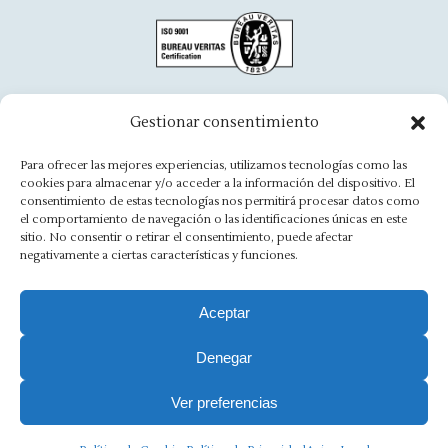
page
page
page
page
page
page
opens
opens
opens
opens
opens
opens
in
in
in
in
in
in
new
new
new
new
new
new
window
window
window
window
window
window
Oficina Aínsa
Gestionar consentimiento
Avd. Aragón, 8 - 22330 Ainsa
Para ofrecer las mejores experiencias, utilizamos tecnologías como las
cookies para almacenar y/o acceder a la información del dispositivo. El
(+34) 974 500 949
consentimiento de estas tecnologías nos permitirá procesar datos como
el comportamiento de navegación o las identificaciones únicas en este
ainsa@asesoriamorlan.com
sitio. No consentir o retirar el consentimiento, puede afectar
negativamente a ciertas características y funciones.
Find us on:
Facebook
X
Rss
Linkedin
Mail
Website
Aceptar
page
page
page
page
page
page
opens
opens
opens
opens
opens
opens
Denegar
Aviso Legal
·
Política de Privacidad
·
Política de Cookies
·
in
in
in
in
in
in
new
new
new
new
new
new
Canal Ético
Ver preferencias
window
window
window
window
window
window
Copyright 2025 Ⓒ Asesoria Morlán. Todos los derechos