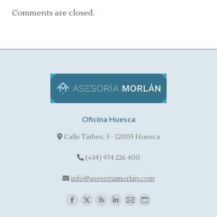
Comments are closed.
Oficina Huesca
Calle Tarbes, 5 - 22005 Huesca
(+34) 974 226 400
info@asesoriamorlan.com
Find us on:
Facebook
X
Rss
Linkedin
Mail
Website