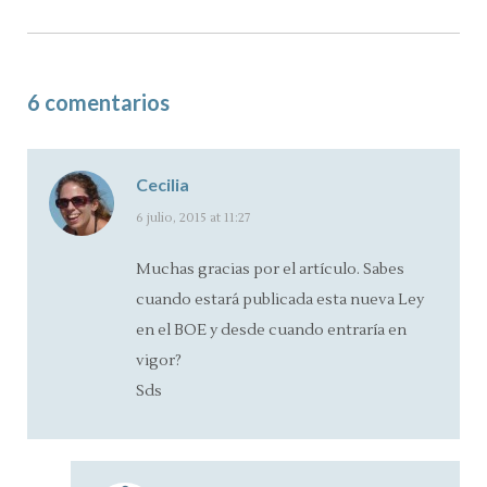
6 comentarios
Cecilia
says:
6 julio, 2015 at 11:27
Muchas gracias por el artículo. Sabes
cuando estará publicada esta nueva Ley
en el BOE y desde cuando entraría en
vigor?
Sds