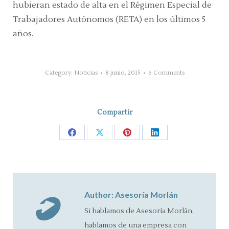
hubieran estado de alta en el Régimen Especial de
Trabajadores Autónomos (RETA) en los últimos 5
años.
Category:
Noticias
8 junio, 2015
6 Comments
Compartir
Share
Share
Share
Share
on
on
on
on
Facebook
X
Pinterest
LinkedIn
Author:
Asesoría Morlán
Si hablamos de Asesoría Morlán,
hablamos de una empresa con