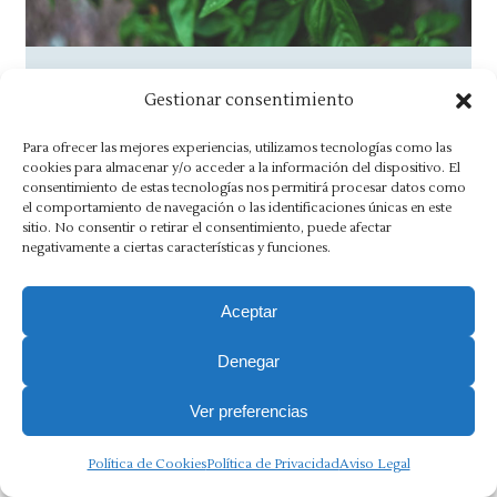
¡Viva San Lorenzo!
Gestionar consentimiento
Noticias
By
Asesoría Morlán
7 agosto, 2019
Para ofrecer las mejores experiencias, utilizamos tecnologías como las
Ya huele a San Lorenzo El olor a albahaca ya
cookies para almacenar y/o acceder a la información del dispositivo. El
consentimiento de estas tecnologías nos permitirá procesar datos como
se palpa en las calles de Huesca. El blanco y…
el comportamiento de navegación o las identificaciones únicas en este
sitio. No consentir o retirar el consentimiento, puede afectar
negativamente a ciertas características y funciones.
Aceptar
Aviso Legal
·
Política de Privacidad
·
Política de Cookies
·
Denegar
Canal Ético
Copyright 2025 Ⓒ Asesoria Morlán. Todos los derechos
Ver preferencias
reservados.
Política de Cookies
Política de Privacidad
Aviso Legal