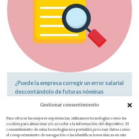
¿Puede la empresa corregir un error salarial
descontándolo de futuras nóminas
Noticias
By
Asesoría Morlán
8 julio, 2026
Gestionar consentimiento
Los errores en las nóminas ocurren con más
Para ofrecer las mejores experiencias, utilizamos tecnologías como las
frecuencia de la que parece. Un
cookies para almacenar y/o acceder a la información del dispositivo. El
consentimiento de estas tecnologías nos permitirá procesar datos como
complemento duplicado, unas horas
el comportamiento de navegación o las identificaciones únicas en este