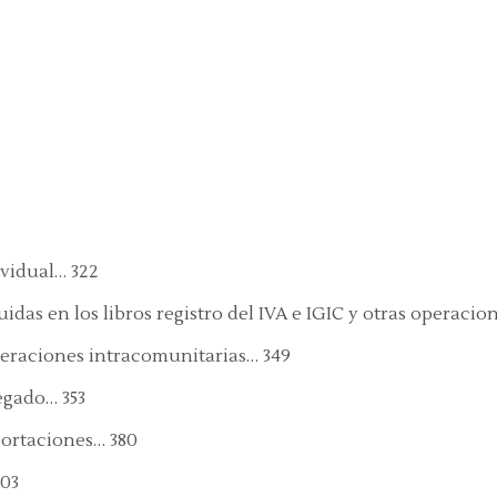
ividual… 322
idas en los libros registro del IVA e IGIC y otras operacio
operaciones intracomunitarias… 349
egado… 353
portaciones… 380
303