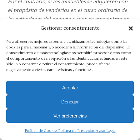
Por el contrario, si los inmuebles se adquieren con
el propósito de venderlos en el curso ordinario de
las actividades del negocio o bien se encuentran en
proceso de construcción o desarrollo con vistas a
Gestionar consentimiento
dicha venta, por ejemplo, propiedades adquiridas
Para ofrecer las mejores experiencias, utilizamos tecnologías como las
exclusivamente para su enajenación en el corto
cookies para almacenar y/o acceder a la información del dispositivo. El
consentimiento de estas tecnologías nos permitirá procesar datos como
plazo o para concluir su desarrollo inmobiliario y
el comportamiento de navegación o las identificaciones únicas en este
proceder a su venta, estos activos se calificarán
sitio. No consentir o retirar el consentimiento, puede afectar
negativamente a ciertas características y funciones.
como existencias».
6.
BOICAC n.º 118/2019. Consulta 3
Aceptar
Sobre el tratamiento contable de las comisiones
Denegar
abonadas a los agentes de la propiedad
inmobiliaria a través de los cuales una compañía
Ver preferencias
arrienda locales, en régimen de arrendamiento
operativo, por un período de 10 años.
Política de Cookies
Política de Privacidad
Aviso Legal