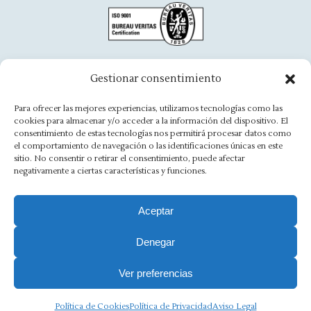
opens
opens
opens
opens
opens
opens
in
in
in
in
in
in
new
new
new
new
new
new
window
window
window
window
window
window
Oficina Aínsa
Gestionar consentimiento
Avd. Aragón, 8 - 22330 Ainsa
Para ofrecer las mejores experiencias, utilizamos tecnologías como las
cookies para almacenar y/o acceder a la información del dispositivo. El
(+34) 974 500 949
consentimiento de estas tecnologías nos permitirá procesar datos como
el comportamiento de navegación o las identificaciones únicas en este
ainsa@asesoriamorlan.com
sitio. No consentir o retirar el consentimiento, puede afectar
negativamente a ciertas características y funciones.
Find us on:
Facebook
X
Rss
Linkedin
Mail
Website
page
page
page
page
page
page
Aceptar
opens
opens
opens
opens
opens
opens
Denegar
Aviso Legal
·
Política de Privacidad
·
Política de Cookies
·
in
in
in
in
in
in
new
new
new
new
new
new
Canal Ético
Ver preferencias
window
window
window
window
window
window
Copyright 2025 Ⓒ Asesoria Morlán. Todos los derechos
reservados.
Política de Cookies
Política de Privacidad
Aviso Legal