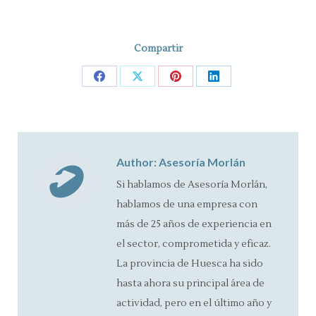
Compartir
Share
Share
Share
Share
on
on
on
on
Facebook
X
Pinterest
LinkedIn
Author:
Asesoría Morlán
Si hablamos de Asesoría Morlán,
hablamos de una empresa con
más de 25 años de experiencia en
el sector, comprometida y eficaz.
La provincia de Huesca ha sido
hasta ahora su principal área de
actividad, pero en el último año y