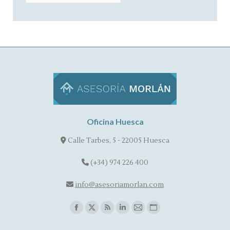
Oficina Huesca
Calle Tarbes, 5 - 22005 Huesca
(+34) 974 226 400
info@asesoriamorlan.com
Find us on:
Facebook
X
Rss
Linkedin
Mail
Website
page
page
page
page
page
page