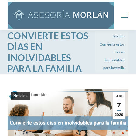
CONVIERTE ESTOS
Inicio
»
DÍAS EN
Convierte estos
días en
INOLVIDABLES
inolvidables
PARA LA FAMILIA
para la familia
Noticias
Abr
7
2020