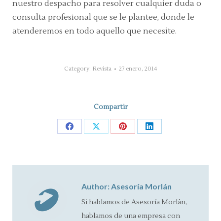
nuestro despacho para resolver cualquier duda o
consulta profesional que se le plantee, donde le
atenderemos en todo aquello que necesite.
Category:
Revista
27 enero, 2014
Compartir
Share
Share
Share
Share
on
on
on
on
Facebook
X
Pinterest
LinkedIn
Author:
Asesoría Morlán
Si hablamos de Asesoría Morlán,
hablamos de una empresa con