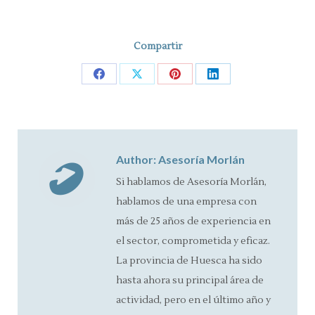
Compartir
Share
Share
Share
Share
on
on
on
on
Facebook
X
Pinterest
LinkedIn
Author:
Asesoría Morlán
Si hablamos de Asesoría Morlán,
hablamos de una empresa con
más de 25 años de experiencia en
el sector, comprometida y eficaz.
La provincia de Huesca ha sido
hasta ahora su principal área de
actividad, pero en el último año y