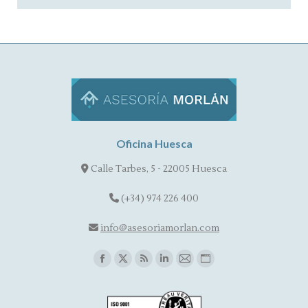
Oficina Huesca
Calle Tarbes, 5 - 22005 Huesca
(+34) 974 226 400
info@asesoriamorlan.com
Find us on:
Facebook
X
Rss
Linkedin
Mail
Website
page
page
page
page
page
page
opens
opens
opens
opens
opens
opens