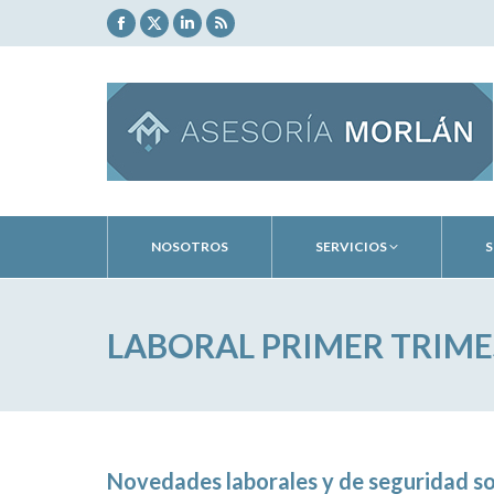
Facebook
X
Linkedin
Rss
page
page
page
page
opens
opens
opens
opens
in
in
in
in
new
new
new
new
window
window
window
window
NOSOTROS
SERVICIOS
S
LABORAL PRIMER TRIME
Novedades laborales y de seguridad so