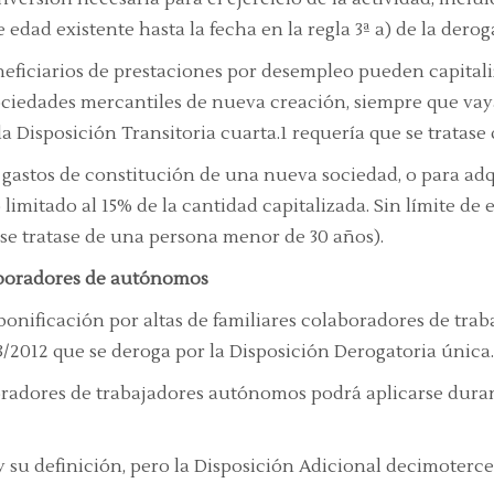
de edad existente hasta la fecha en la regla 3ª a) de la dero
neficiarios de prestaciones por desempleo pueden capitali
sociedades mercantiles de nueva creación, siempre que vaya
ada Disposición Transitoria cuarta.1 requería que se trata
s gastos de constitución de una nueva sociedad, o para adq
imitado al 15% de la cantidad capitalizada. Sin límite de 
 se tratase de una persona menor de 30 años).
laboradores de autónomos
a bonificación por altas de familiares colaboradores de t
/2012 que se deroga por la Disposición Derogatoria única.4
boradores de trabajadores autónomos podrá aplicarse duran
y su definición, pero la Disposición Adicional decimoterc