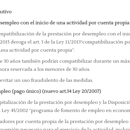
butivo
esempleo con el inicio de una actividad por cuenta propia 
compatibilización de la prestación por desempleo con el ini
015 deroga el art. 3 de la Ley 11/2013
“compatibilización po
 una actividad por cuenta propia”
.
s de 30 años también podrán compatibilizar durante un máx
hora reservada a los menores de 30 años.
evitar un uso fraudulento de las medidas.
mpleo (pago único) (nuevo art.34 Ley 20/2007)
apitalización de la prestación por desempleo y la Disposici
a Ley 45/2002
“programa de fomento de empleo en econom
ajadores por cuenta propia de la prestación por desempleo 
nversión necesaria para el ejercicio de la actividad, inclui