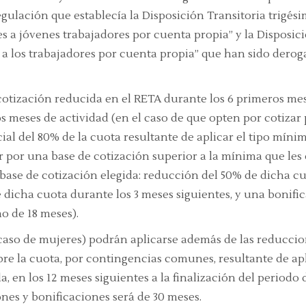
gulación que establecía la Disposición Transitoria trigé
es a jóvenes trabajadores por cuenta propia”
y la Disposici
 a los trabajadores por cuenta propia”
que han sido deroga
tización reducida en el RETA durante los 6 primeros mese
 meses de actividad (en el caso de que opten por cotizar 
ial del 80% de la cuota resultante de aplicar el tipo míni
 por una base de cotización superior a la mínima que les 
base de cotización elegida: reducción del 50% de dicha cu
 dicha cuota durante los 3 meses siguientes, y una bonific
o de 18 meses).
caso de mujeres) podrán aplicarse además de las reduccion
bre la cuota, por contingencias comunes, resultante de apl
 en los 12 meses siguientes a la finalización del periodo d
es y bonificaciones será de 30 meses.