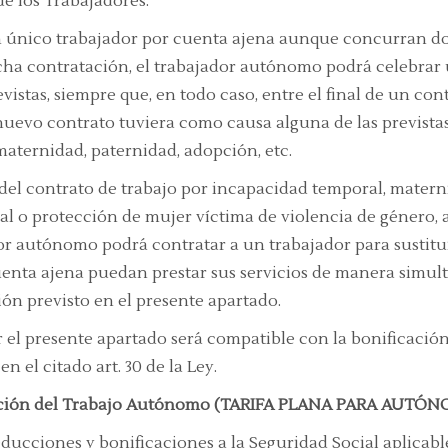
de los Trabajadores.
n único trabajador por cuenta ajena aunque concurran dos
dicha contratación, el trabajador autónomo podrá celebra
vistas, siempre que, en todo caso, entre el final de un co
uevo contrato tuviera como causa alguna de las previstas 
aternidad, paternidad, adopción, etc.
 del contrato de trabajo por incapacidad temporal, matern
al o protección de mujer víctima de violencia de género, 
or autónomo podrá contratar a un trabajador para sustituir
ta ajena puedan prestar sus servicios de manera simultán
ón previsto en el presente apartado.
 el presente apartado será compatible con la bonificación 
n el citado art. 30 de la Ley.
oción del Trabajo Autónomo (TARIFA PLANA PARA AUTÓNOM
reducciones y bonificaciones a la Seguridad Social aplicabl