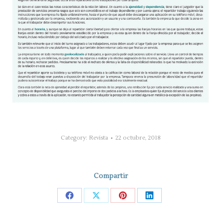
Category:
Revista
22 octubre, 2018
Compartir
Share
Share
Share
Share
on
on
on
on