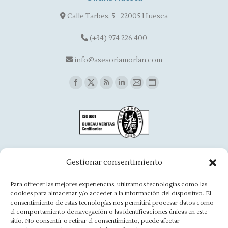
Calle Tarbes, 5 - 22005 Huesca
(+34) 974 226 400
info@asesoriamorlan.com
Find us on:
Facebook
X
Rss
Linkedin
Mail
Website
page
page
page
page
page
page
opens
opens
opens
opens
opens
opens
in
in
in
in
in
in
new
new
new
new
new
new
window
window
window
window
window
window
Oficina Aínsa
Gestionar consentimiento
Avd. Aragón, 8 - 22330 Ainsa
Para ofrecer las mejores experiencias, utilizamos tecnologías como las
cookies para almacenar y/o acceder a la información del dispositivo. El
(+34) 974 500 949
consentimiento de estas tecnologías nos permitirá procesar datos como
el comportamiento de navegación o las identificaciones únicas en este
ainsa@asesoriamorlan.com
sitio. No consentir o retirar el consentimiento, puede afectar